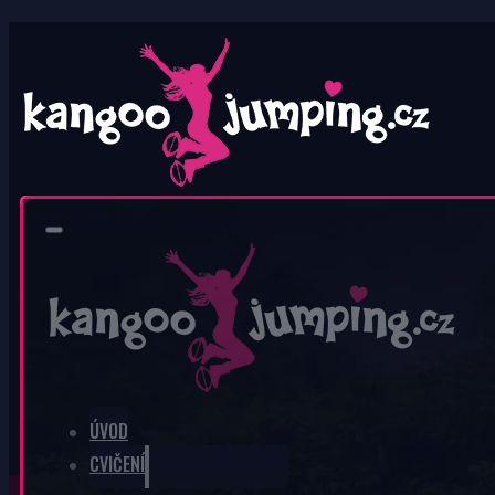
0
V košíku nic není.
ÚVOD
CVIČENÍ