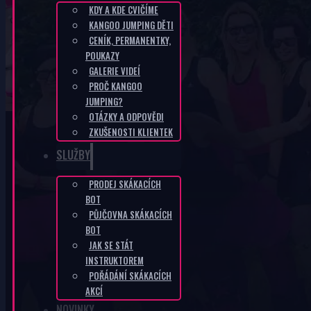
KDY A KDE CVIČÍME
KANGOO JUMPING DĚTI
PRAHA 1 MUZEUM
CENÍK, PERMANENTKY,
POUKAZY
GALERIE VIDEÍ
DOMŮ
/
PRAHA 1 MUZEUM
PROČ KANGOO
JUMPING?
OTÁZKY A ODPOVĚDI
ZKUŠENOSTI KLIENTEK
SLUŽBY
PRODEJ SKÁKACÍCH
KANGOO PRODUKTY
BOT
PŮJČOVNA SKÁKACÍCH
BOT
JAK SE STÁT
INSTRUKTOREM
POŘÁDÁNÍ SKÁKACÍCH
AKCÍ
NOVINKY