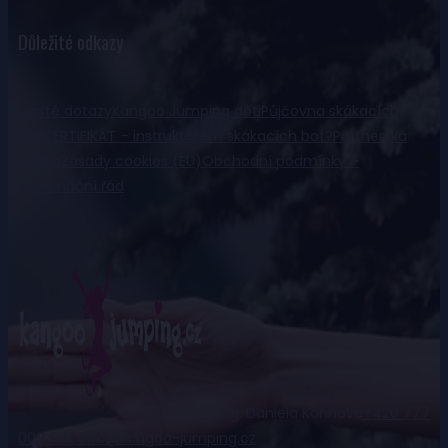
Důležité odkazy
Časté dotazy
Kangoo Jumping děti
Půjčovna skákacích
bot
CERTIFIKÁT – instruktorem skákacích bot?
Partnerská
studia
Zásady cookies (EU)
Obchodní podmínky –
reklamační řád
Ing. Daniela Kohnová
+420 777
009 992
info@kangoo-jumping.cz