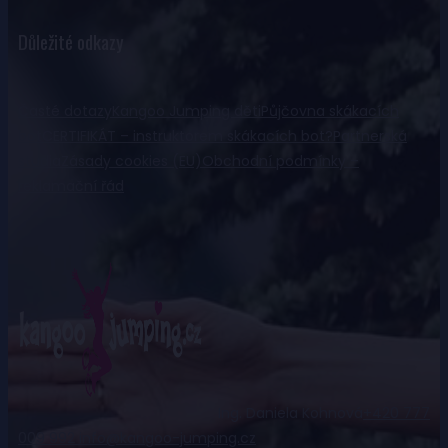
Důležité odkazy
Časté dotazy
Kangoo Jumping děti
Půjčovna skákacích
bot
CERTIFIKÁT – instruktorem skákacích bot?
Partnerská
studia
Zásady cookies (EU)
Obchodní podmínky –
reklamační řád
Ing. Daniela Kohnová
+420 777
009 992
info@kangoo-jumping.cz