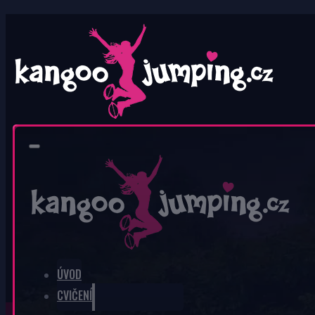
0
V košíku nic není.
ÚVOD
CVIČENÍ