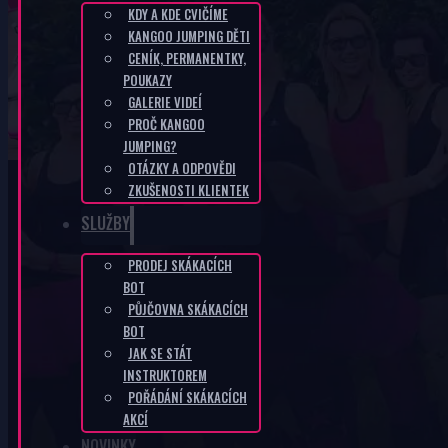
KDY A KDE CVIČÍME
KANGOO JUMPING DĚTI
CZ-151c37b0
CENÍK, PERMANENTKY,
POUKAZY
GALERIE VIDEÍ
DOMŮ
/
CZ-151C37B0
PROČ KANGOO
JUMPING?
OTÁZKY A ODPOVĚDI
ZKUŠENOSTI KLIENTEK
SLUŽBY
PRODEJ SKÁKACÍCH
KANGOO PRODUKTY
BOT
PŮJČOVNA SKÁKACÍCH
BOT
JAK SE STÁT
INSTRUKTOREM
POŘÁDÁNÍ SKÁKACÍCH
AKCÍ
NOVINKY