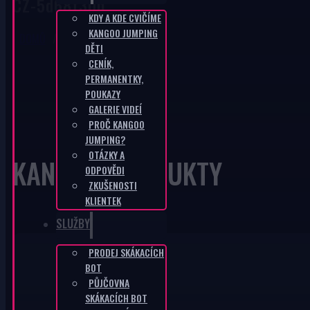
CZ-5d68f30b
KDY A KDE CVIČÍME
KANGOO JUMPING
DOMŮ
/
CZ-5D68F30B
DĚTI
CENÍK,
PERMANENTKY,
POUKAZY
GALERIE VIDEÍ
PROČ KANGOO
JUMPING?
OTÁZKY A
KANGOO PRODUKTY
ODPOVĚDI
ZKUŠENOSTI
KLIENTEK
SLUŽBY
PRODEJ SKÁKACÍCH
BOT
PŮJČOVNA
SKÁKACÍCH BOT