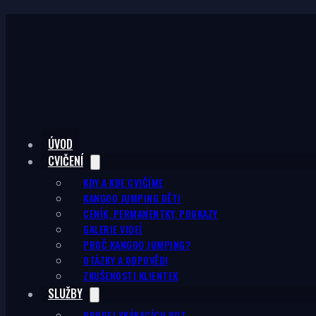
ÚVOD
CVIČENÍ
KDY A KDE CVIČÍME
KANGOO JUMPING DĚTI
CENÍK, PERMANENTKY, POUKAZY
GALERIE VIDEÍ
PROČ KANGOO JUMPING?
OTÁZKY A ODPOVĚDI
ZKUŠENOSTI KLIENTEK
SLUŽBY
PRODEJ SKÁKACÍCH BOT