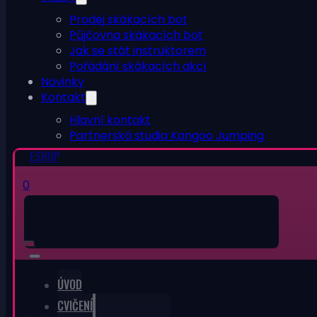
Prodej skákacích bot
Půjčovna skákacích bot
Jak se stát instruktorem
Pořádání skákacích akcí
Novinky
Kontakt
Hlavní kontakt
Partnerská studia Kangoo Jumping
ESHOP
0
ÚVOD
CVIČENÍ