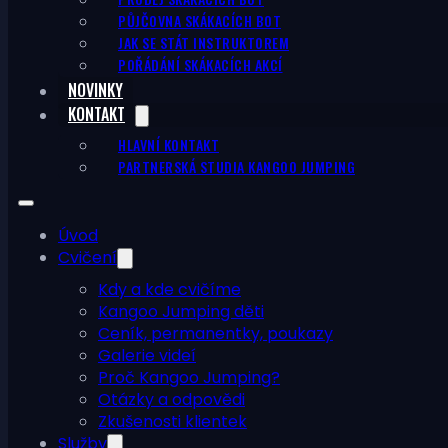
PŮJČOVNA SKÁKACÍCH BOT
JAK SE STÁT INSTRUKTOREM
POŘÁDÁNÍ SKÁKACÍCH AKCÍ
NOVINKY
KONTAKT
HLAVNÍ KONTAKT
PARTNERSKÁ STUDIA KANGOO JUMPING
Úvod
Cvičení
Kdy a kde cvičíme
Kangoo Jumping děti
Ceník, permanentky, poukazy
Galerie videí
Proč Kangoo Jumping?
Otázky a odpovědi
Zkušenosti klientek
Služby