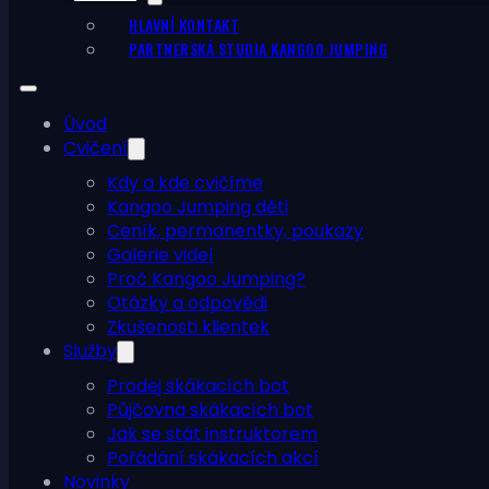
HLAVNÍ KONTAKT
PARTNERSKÁ STUDIA KANGOO JUMPING
Úvod
Cvičení
Kdy a kde cvičíme
Kangoo Jumping děti
Ceník, permanentky, poukazy
Galerie videí
Proč Kangoo Jumping?
Otázky a odpovědi
Zkušenosti klientek
Služby
Prodej skákacích bot
Půjčovna skákacích bot
Jak se stát instruktorem
Pořádání skákacích akcí
Novinky