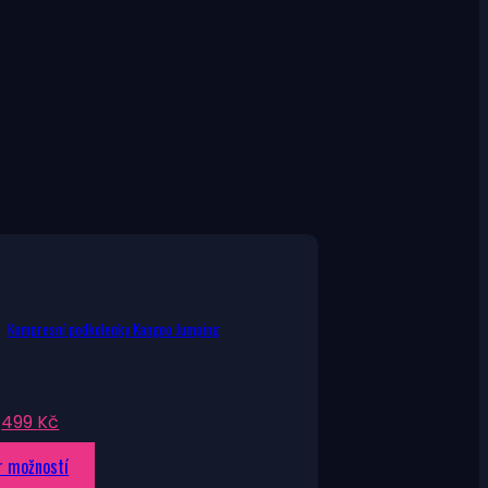
Kompresní podkolenky Kangoo Jumping
Původní
Aktuální
499
Kč
cena
cena
Tento
r možností
byla:
je: