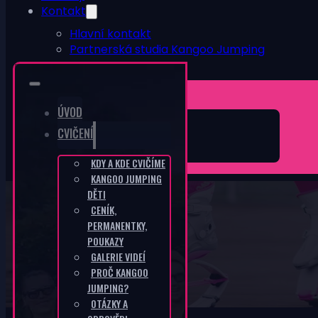
Kontakt
Hlavní kontakt
Partnerská studia Kangoo Jumping
ESHOP
0
ÚVOD
CVIČENÍ
KDY A KDE CVIČÍME
KANGOO JUMPING
DĚTI
CENÍK,
PERMANENTKY,
CZ-7607f698
POUKAZY
GALERIE VIDEÍ
DOMŮ
/
CZ-7607F698
PROČ KANGOO
JUMPING?
OTÁZKY A