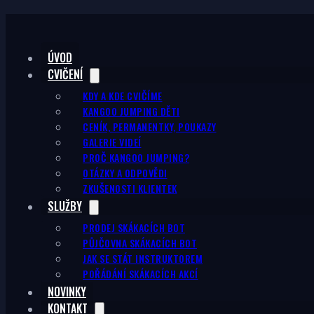
ÚVOD
CVIČENÍ
KDY A KDE CVIČÍME
KANGOO JUMPING DĚTI
CENÍK, PERMANENTKY, POUKAZY
GALERIE VIDEÍ
PROČ KANGOO JUMPING?
OTÁZKY A ODPOVĚDI
ZKUŠENOSTI KLIENTEK
SLUŽBY
PRODEJ SKÁKACÍCH BOT
PŮJČOVNA SKÁKACÍCH BOT
JAK SE STÁT INSTRUKTOREM
POŘÁDÁNÍ SKÁKACÍCH AKCÍ
NOVINKY
KONTAKT