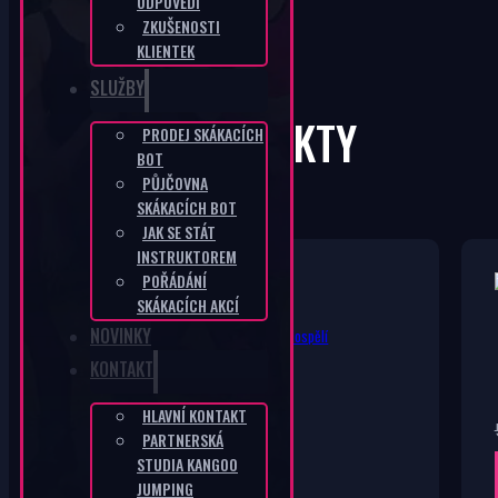
ODPOVĚDI
ZKUŠENOSTI
KLIENTEK
SLUŽBY
KANGOO PRODUKTY
PRODEJ SKÁKACÍCH
BOT
PŮJČOVNA
SKÁKACÍCH BOT
JAK SE STÁT
INSTRUKTOREM
POŘÁDÁNÍ
SKÁKACÍCH AKCÍ
NOVINKY
Půjčení skákacích bot děti / dospělí
KONTAKT
HLAVNÍ KONTAKT
Rozpětí
200
Kč
–
2 000
Kč
PARTNERSKÁ
cen:
STUDIA KANGOO
Tento
Výběr možností
200 Kč
JUMPING