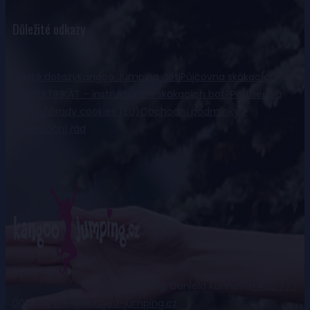
Důležité odkazy
Časté dotazy
Kangoo Jumping děti
Půjčovna skákacích
bot
CERTIFIKÁT – instruktorem skákacích bot?
Partnerská
studia
Zásady cookies (EU)
Obchodní podmínky –
reklamační řád
Ing. Daniela Kohnová
+420 777
009 992
info@kangoo-jumping.cz