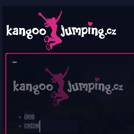
0
V košíku nic není.
ÚVOD
CVIČENÍ