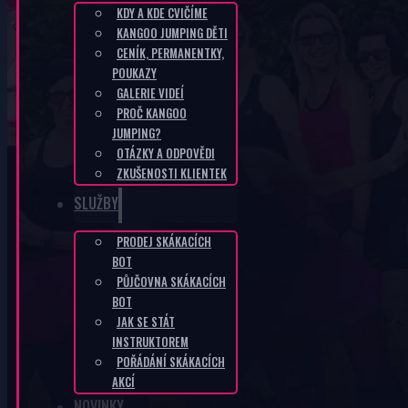
KDY A KDE CVIČÍME
KANGOO JUMPING DĚTI
CZ-9dfcd1e6
CENÍK, PERMANENTKY,
POUKAZY
GALERIE VIDEÍ
DOMŮ
/
CZ-9DFCD1E6
PROČ KANGOO
JUMPING?
OTÁZKY A ODPOVĚDI
ZKUŠENOSTI KLIENTEK
SLUŽBY
PRODEJ SKÁKACÍCH
KANGOO PRODUKTY
BOT
PŮJČOVNA SKÁKACÍCH
BOT
JAK SE STÁT
INSTRUKTOREM
POŘÁDÁNÍ SKÁKACÍCH
AKCÍ
NOVINKY