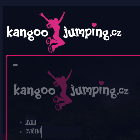
0
V košíku nic není.
ÚVOD
CVIČENÍ