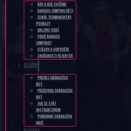
KDY A KDE CVIČÍME
KANGOO JUMPING DĚTI
CZ-bc853b7f
CENÍK, PERMANENTKY,
POUKAZY
GALERIE VIDEÍ
DOMŮ
/
CZ-BC853B7F
PROČ KANGOO
JUMPING?
OTÁZKY A ODPOVĚDI
ZKUŠENOSTI KLIENTEK
SLUŽBY
PRODEJ SKÁKACÍCH
KANGOO PRODUKTY
BOT
PŮJČOVNA SKÁKACÍCH
BOT
JAK SE STÁT
INSTRUKTOREM
POŘÁDÁNÍ SKÁKACÍCH
AKCÍ
NOVINKY