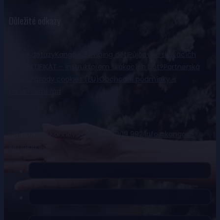
Důležité odkazy
Časté dotazy
Kangoo Jumping děti
Půjčovna skákacích
bot
CERTIFIKÁT – instruktorem skákacích bot?
Partnerská
studia
Zásady cookies (EU)
Obchodní podmínky –
reklamační řád
Ing. Daniela Kohnová
+420 777 009 992
info@kangoo-
jumping.cz