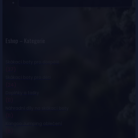
Eshop – Kategorie
Skákací boty pro dospělé
(37)
Skákací boty pro děti
(24)
Doplňky a tašky
(11)
Náhradní díly na skákací boty
(11)
Kangoo Jumping oblečení
(8)