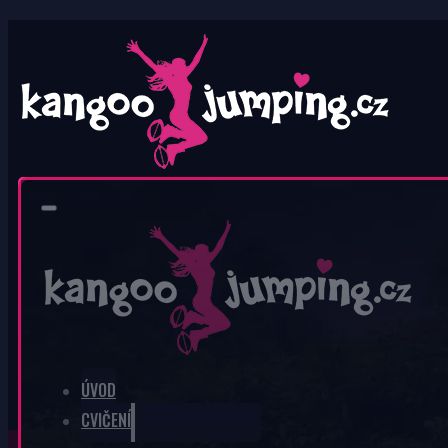
0
V košíku nic není.
ÚVOD
CVIČENÍ