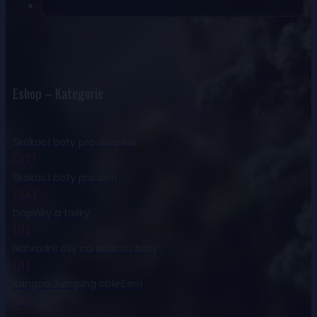
Eshop – Kategorie
Skákací boty pro dospělé
(37)
Skákací boty pro děti
(24)
Doplňky a tašky
(11)
Náhradní díly na skákací boty
(11)
Kangoo Jumping oblečení
(8)