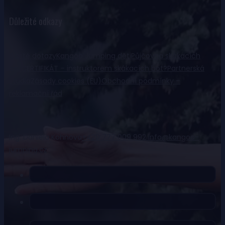
Důležité odkazy
Časté dotazy
Kangoo Jumping děti
Půjčovna skákacích
bot
CERTIFIKÁT – instruktorem skákacích bot?
Partnerská
studia
Zásady cookies (EU)
Obchodní podmínky –
reklamační řád
Ing. Daniela Kohnová
+420 777 009 992
info@kangoo-
jumping.cz