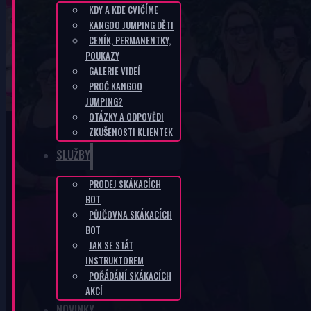
KDY A KDE CVIČÍME
KANGOO JUMPING DĚTI
CZ-cf1714fb
CENÍK, PERMANENTKY,
POUKAZY
GALERIE VIDEÍ
DOMŮ
/
CZ-CF1714FB
PROČ KANGOO
JUMPING?
OTÁZKY A ODPOVĚDI
ZKUŠENOSTI KLIENTEK
SLUŽBY
PRODEJ SKÁKACÍCH
KANGOO PRODUKTY
BOT
PŮJČOVNA SKÁKACÍCH
BOT
JAK SE STÁT
INSTRUKTOREM
POŘÁDÁNÍ SKÁKACÍCH
AKCÍ
NOVINKY