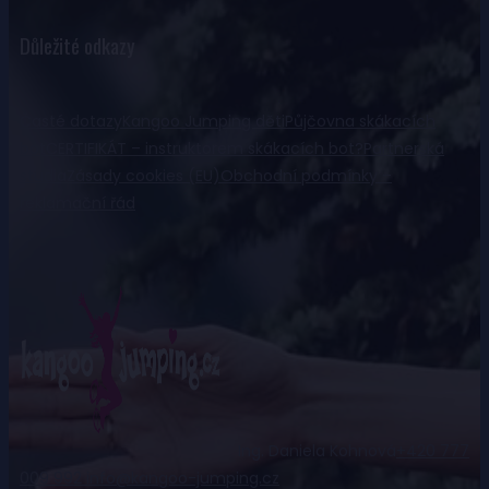
Důležité odkazy
Časté dotazy
Kangoo Jumping děti
Půjčovna skákacích
bot
CERTIFIKÁT – instruktorem skákacích bot?
Partnerská
studia
Zásady cookies (EU)
Obchodní podmínky –
reklamační řád
Ing. Daniela Kohnová
+420 777
009 992
info@kangoo-jumping.cz