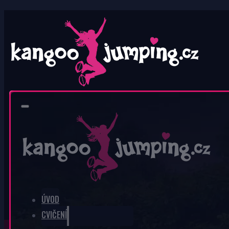
0
V košíku nic není.
ÚVOD
CVIČENÍ