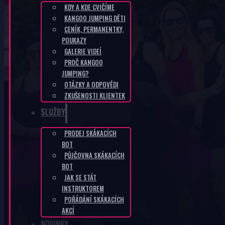
KDY A KDE CVIČÍME
KANGOO JUMPING DĚTI
CZ-eef30b8c
CENÍK, PERMANENTKY,
POUKAZY
GALERIE VIDEÍ
DOMŮ
/
CZ-EEF30B8C
PROČ KANGOO
JUMPING?
OTÁZKY A ODPOVĚDI
ZKUŠENOSTI KLIENTEK
SLUŽBY
PRODEJ SKÁKACÍCH
KANGOO PRODUKTY
BOT
PŮJČOVNA SKÁKACÍCH
BOT
JAK SE STÁT
INSTRUKTOREM
POŘÁDÁNÍ SKÁKACÍCH
AKCÍ
NOVINKY