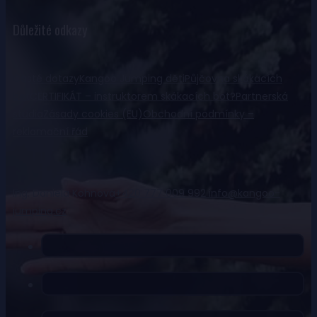
Důležité odkazy
Časté dotazy
Kangoo Jumping děti
Půjčovna skákacích
bot
CERTIFIKÁT – instruktorem skákacích bot?
Partnerská
studia
Zásady cookies (EU)
Obchodní podmínky –
reklamační řád
Ing. Daniela Kohnová
+420 777 009 992
info@kangoo-
jumping.cz