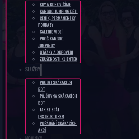
KDY A KDE CVIČÍME
KANGOO JUMPING DĚTI
SK-7ff24f62
CENÍK, PERMANENTKY,
POUKAZY
GALERIE VIDEÍ
DOMŮ
/
SK-7FF24F62
PROČ KANGOO
JUMPING?
OTÁZKY A ODPOVĚDI
ZKUŠENOSTI KLIENTEK
SLUŽBY
PRODEJ SKÁKACÍCH
KANGOO PRODUKTY
BOT
PŮJČOVNA SKÁKACÍCH
BOT
JAK SE STÁT
INSTRUKTOREM
POŘÁDÁNÍ SKÁKACÍCH
AKCÍ
NOVINKY