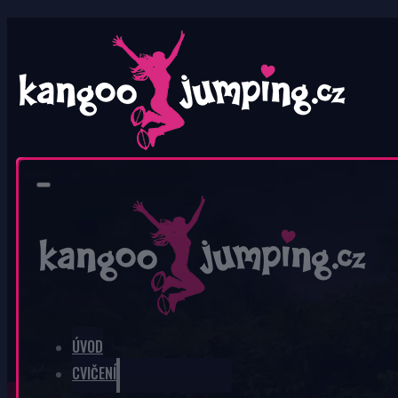
0
V košíku nic není.
ÚVOD
CVIČENÍ