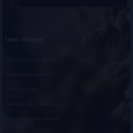
Eshop – Kategorie
Skákací boty pro dospělé
(37)
Skákací boty pro děti
(24)
Doplňky a tašky
(11)
Náhradní díly na skákací boty
(11)
Kangoo Jumping oblečení
(8)