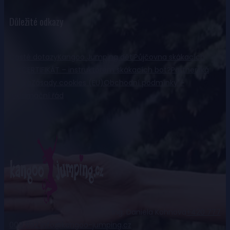
Důležité odkazy
Časté dotazy
Kangoo Jumping děti
Půjčovna skákacích
bot
CERTIFIKÁT – instruktorem skákacích bot?
Partnerská
studia
Zásady cookies (EU)
Obchodní podmínky –
reklamační řád
Ing. Daniela Kohnová
+420 777
009 992
info@kangoo-jumping.cz