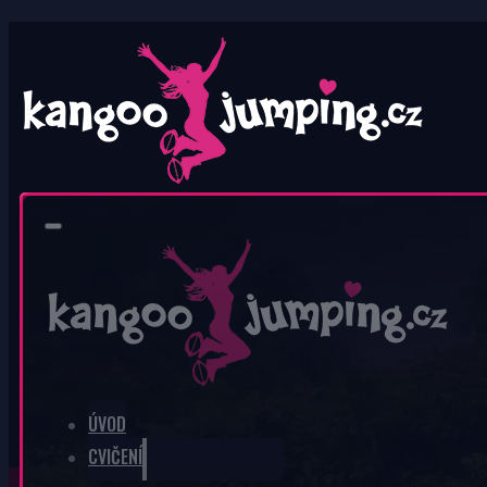
0
V košíku nic není.
ÚVOD
CVIČENÍ