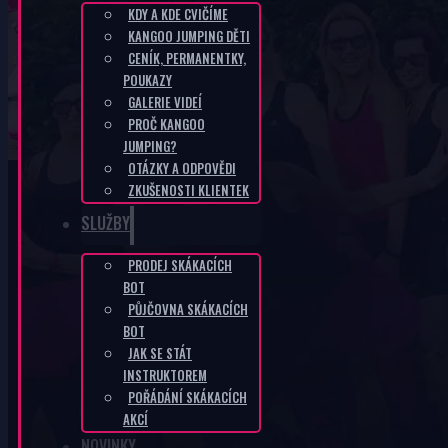
KDY A KDE CVIČÍME
KANGOO JUMPING DĚTI
SK-9a95183e
CENÍK, PERMANENTKY,
POUKAZY
GALERIE VIDEÍ
DOMŮ
/
SK-9A95183E
PROČ KANGOO
JUMPING?
OTÁZKY A ODPOVĚDI
ZKUŠENOSTI KLIENTEK
SLUŽBY
PRODEJ SKÁKACÍCH
KANGOO PRODUKTY
BOT
PŮJČOVNA SKÁKACÍCH
BOT
JAK SE STÁT
INSTRUKTOREM
POŘÁDÁNÍ SKÁKACÍCH
AKCÍ
NOVINKY