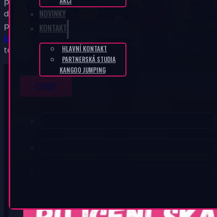
AKCÍ
předem kontaktujte a upravíme vám je na míru a
NOVINKY
doporučíme vhodné botky pro vás s navýšením. V
prodeji nabízíme také skákací botky verze
Kangoo
KONTAKT
jumps KJ PRO 7,
určené až do 145 kg nebo
Fit boots
HLAVNÍ KONTAKT
také do váhy do cca 140 kg.
PARTNERSKÁ STUDIA
KANGOO JUMPING
ESHOP
KANGOO PRODUKTY