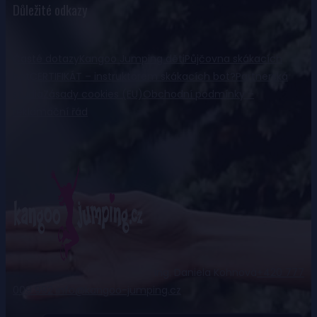
Důležité odkazy
Časté dotazy
Kangoo Jumping děti
Půjčovna skákacích
bot
CERTIFIKÁT – instruktorem skákacích bot?
Partnerská
studia
Zásady cookies (EU)
Obchodní podmínky –
reklamační řád
Ing. Daniela Kohnová
+420 777
009 992
info@kangoo-jumping.cz