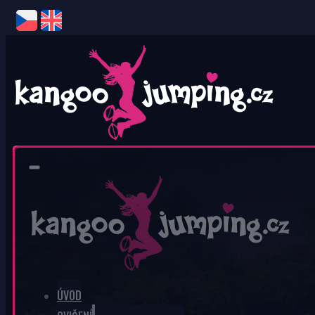
0
V košíku nic není.
ÚVOD