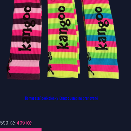
Kompresní podkolenky Kangoo Jumping pruhované
Původní
Aktuální
599
Kč
499
Kč
cena
cena