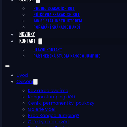
PRODEJ SKÁKACÍCH BOT
PŮJČOVNA SKÁKACÍCH BOT
JAK SE STÁT INSTRUKTOREM
POŘÁDÁNÍ SKÁKACÍCH AKCÍ
NOVINKY
KONTAKT
HLAVNÍ KONTAKT
PARTNERSKÁ STUDIA KANGOO JUMPING
Úvod
Cvičení
Kdy a kde cvičíme
Kangoo Jumping děti
Ceník, permanentky, poukazy
Galerie videí
Proč Kangoo Jumping?
Otázky a odpovědi