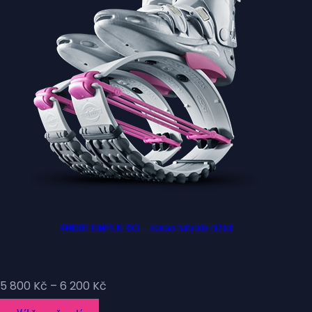
KANGOO JUMPS KJ XR3 – skákací boty bílo-růžové
Rozpětí
5 800
Kč
–
6 200
Kč
cen: