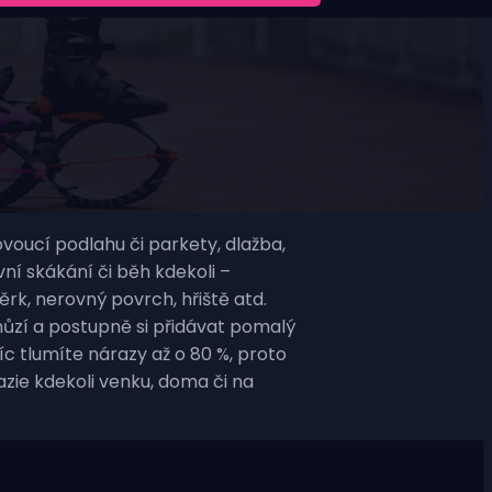
voucí podlahu či parkety, dlažba,
ní skákání či běh kdekoli –
rk, nerovný povrch, hřiště atd.
hůzí a postupně si přidávat pomalý
c tlumíte nárazy až o 80 %, proto
azie kdekoli venku, doma či na