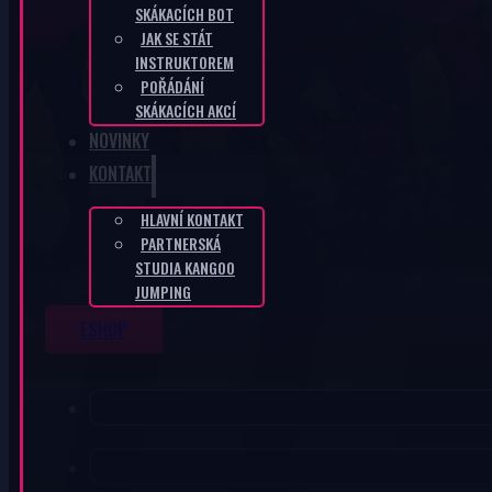
SKÁKACÍCH BOT
JAK SE STÁT
INSTRUKTOREM
KANGOO PRODUKTY
POŘÁDÁNÍ
SKÁKACÍCH AKCÍ
NOVINKY
KONTAKT
HLAVNÍ KONTAKT
PARTNERSKÁ
STUDIA KANGOO
JUMPING
ESHOP