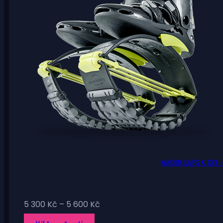
stránce
produktu
KANGOO JUMPS KJ XR3 – 
Rozpětí
5 300
Kč
–
5 600
Kč
cen: