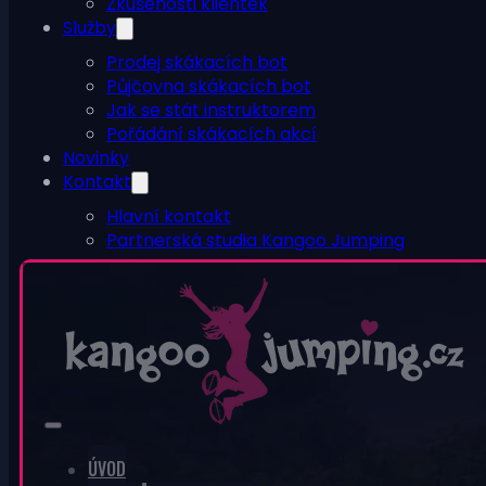
Zkušenosti klientek
Služby
Prodej skákacích bot
Půjčovna skákacích bot
Jak se stát instruktorem
Pořádání skákacích akcí
Novinky
Kontakt
Hlavní kontakt
Partnerská studia Kangoo Jumping
ESHOP
0
V košíku nic není.
ÚVOD