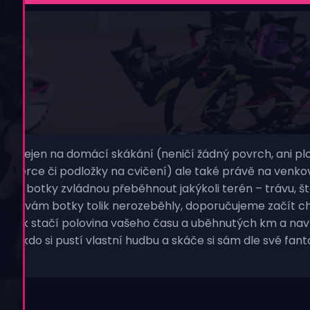
ven?
né nejen na domácí skákání (neničí žádný povrch, ani plo
koberce či podložky na cvičení) ale také právě na venkov
ací botky zvládnou přeběhnout jakýkoli terén – trávu, ště
aby se vám botky tolik nerozeběhly, doporučujeme začít c
, tak stačí polovina vašeho času a uběhnutých km a naví
 někdo si pustí vlastní hudbu a skáče si sám dle své fant