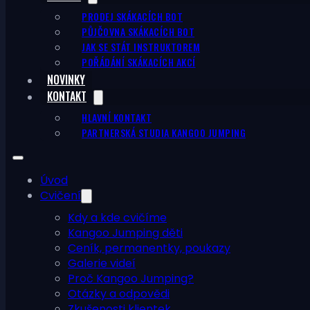
PRODEJ SKÁKACÍCH BOT
PŮJČOVNA SKÁKACÍCH BOT
JAK SE STÁT INSTRUKTOREM
POŘÁDÁNÍ SKÁKACÍCH AKCÍ
NOVINKY
KONTAKT
HLAVNÍ KONTAKT
PARTNERSKÁ STUDIA KANGOO JUMPING
Úvod
Cvičení
Kdy a kde cvičíme
Kangoo Jumping děti
Ceník, permanentky, poukazy
Galerie videí
Proč Kangoo Jumping?
Otázky a odpovědi
Zkušenosti klientek