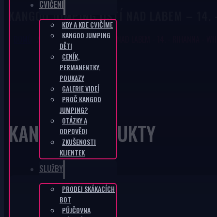
CVIČENÍ
KANGOO JUMPING ÚSTÍ NAD LABEM – 14. –
KDY A KDE CVIČÍME
KANGOO JUMPING
DOMŮ
/
KANGOO JUMPING ÚSTÍ NAD LABEM - 14. - RIHANNA - WH
DĚTI
CENÍK,
PERMANENTKY,
POUKAZY
GALERIE VIDEÍ
PROČ KANGOO
JUMPING?
OTÁZKY A
KANGOO PRODUKTY
ODPOVĚDI
ZKUŠENOSTI
KLIENTEK
SLUŽBY
PRODEJ SKÁKACÍCH
BOT
PŮJČOVNA