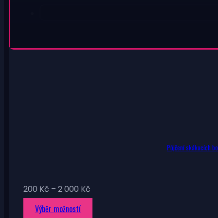
Půjčení skákacích bot
Rozpětí
200
Kč
–
2 000
Kč
cen:
Tento
Výběr možností
200 Kč