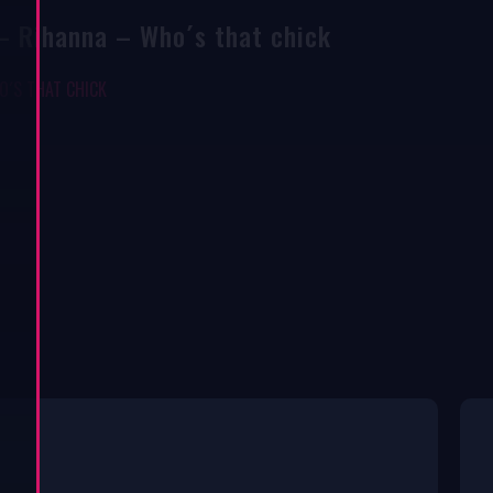
 Rihanna – Who´s that chick
O´S THAT CHICK