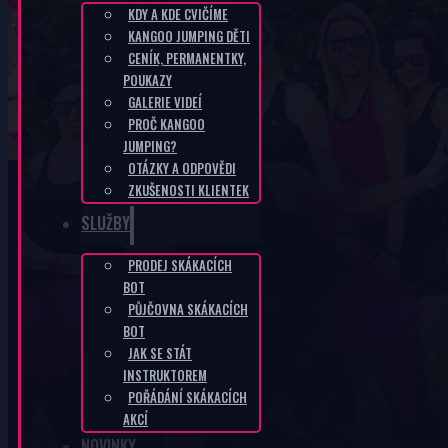
KDY A KDE CVIČÍME
KANGOO JUMPING DĚTI
SK-2c3c598e
CENÍK, PERMANENTKY,
POUKAZY
GALERIE VIDEÍ
DOMŮ
/
SK-2C3C598E
PROČ KANGOO
JUMPING?
OTÁZKY A ODPOVĚDI
ZKUŠENOSTI KLIENTEK
SLUŽBY
PRODEJ SKÁKACÍCH
KANGOO PRODUKTY
BOT
PŮJČOVNA SKÁKACÍCH
BOT
JAK SE STÁT
INSTRUKTOREM
POŘÁDÁNÍ SKÁKACÍCH
AKCÍ
NOVINKY