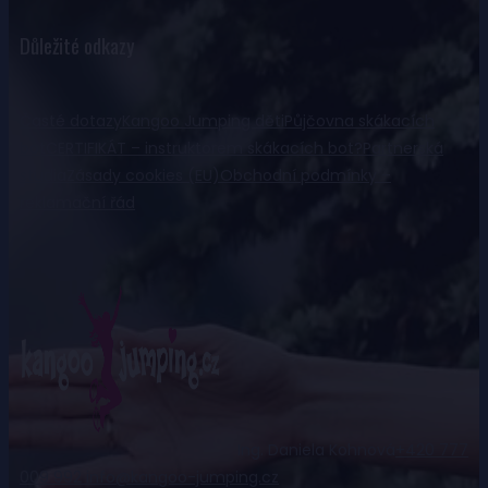
Důležité odkazy
Časté dotazy
Kangoo Jumping děti
Půjčovna skákacích
bot
CERTIFIKÁT – instruktorem skákacích bot?
Partnerská
studia
Zásady cookies (EU)
Obchodní podmínky –
reklamační řád
Ing. Daniela Kohnová
+420 777
009 992
info@kangoo-jumping.cz