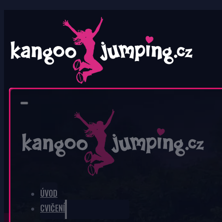
0
V košíku nic není.
ÚVOD
CVIČENÍ