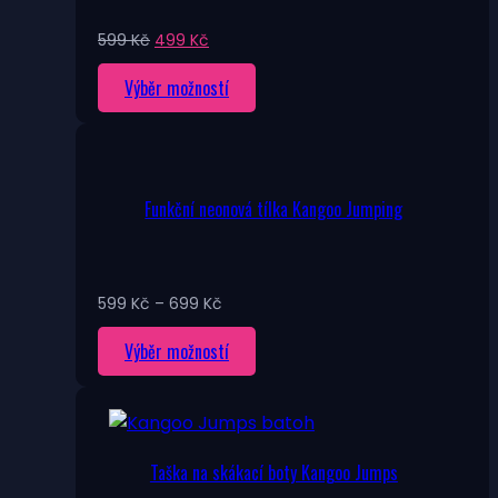
vybrat
na
Původní
Aktuální
599
Kč
499
Kč
stránce
cena
cena
Tento
Výběr možností
byla:
je:
produktu
599 Kč.
499 Kč.
produkt
má
více
variant.
Funkční neonová tílka Kangoo Jumping
Možnosti
lze
vybrat
na
Rozpětí
599
Kč
–
699
Kč
stránce
cen:
Tento
Výběr možností
599 Kč
produktu
až
produkt
699 Kč
má
více
variant.
Taška na skákací boty Kangoo Jumps
Možnosti