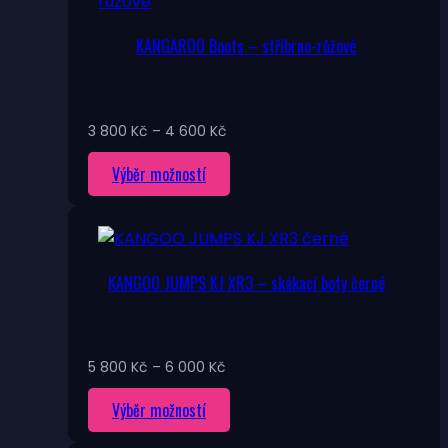
variant.
Možnosti
KANGAROO Boots – stříbrno-růžové
lze
vybrat
na
stránce
Rozpětí
3 800
Kč
–
4 600
Kč
produktu
cen:
Tento
Výběr možností
3
800 Kč
produkt
až
má
4
více
600 Kč
variant.
KANGOO JUMPS KJ XR3 – skákací boty černé
Možnosti
lze
vybrat
na
Rozpětí
5 800
Kč
–
6 000
Kč
stránce
cen:
Tento
Výběr možností
5
produktu
800 Kč
produkt