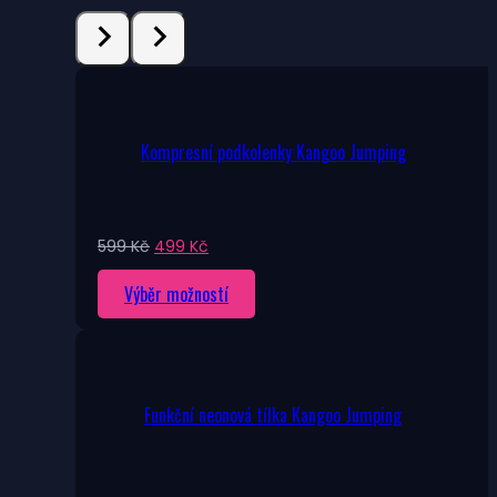
Kompresní podkolenky Kangoo Jumping
Původní
Aktuální
599
Kč
499
Kč
cena
cena
Tento
Výběr možností
byla:
je:
599 Kč.
499 Kč.
produkt
má
více
variant.
Funkční neonová tílka Kangoo Jumping
Možnosti
lze
vybrat