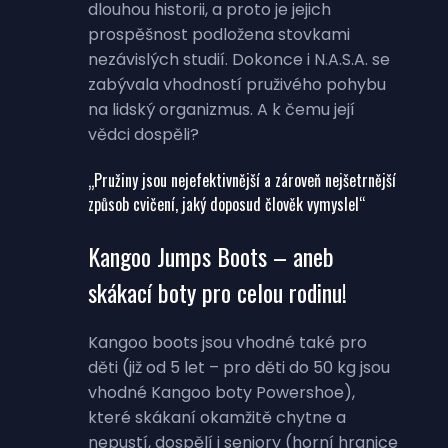
dlouhou historii, a proto je jejich
prospěšnost podložena stovkami
nezávislých studií. Dokonce i N.A.S.A. se
zabývala vhodností pruživého pohybu
na lidský organizmus. A k čemu její
vědci dospěli?
„Pružiny jsou nejefektivnější a zároveň nejšetrnější
způsob cvičení, jaký doposud člověk vymyslel“
Kangoo Jumps Boots – aneb
skákací boty pro celou rodinu!
Kangoo boots jsou vhodné také pro
děti (již od 5 let – pro děti do 50 kg jsou
vhodné Kangoo boty Powershoe),
které skákaní okamžitě chytne a
nepustí, dospělí i seniory (horní hranice