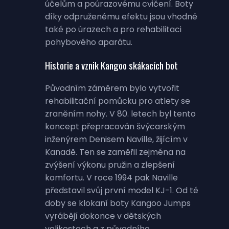
účelům a poúrazovému cvičení. Boty
díky odpruženému efektu jsou vhodné
také po úrazech a pro rehabilitaci
pohybového aparátu.
Historie a vznik Kangoo skákacích bot
Původním záměrem bylo vytvořit
rehabilitační pomůcku pro atlety se
zraněním nohy. V 80. letech byl tento
koncept přepracován švýcarským
inženýrem Denisem Naville, žijícím v
Kanadě. Ten se zaměřil zejména na
zvýšení výkonu pružin a zlepšení
komfortu. V roce 1994 pak Naville
představil svůj první model KJ-1. Od té
doby se klokaní boty Kangoo Jumps
vyrábějí dokonce v dětských
velikostech a z původního