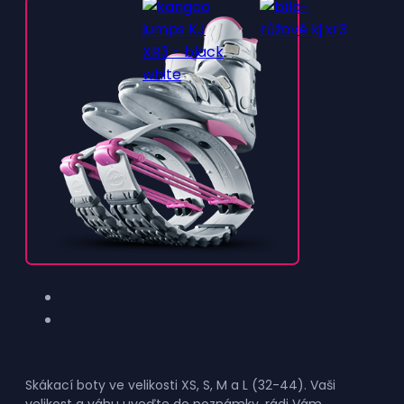
Skákací boty ve velikosti XS, S, M a L (32-44). Vaši
velikost a váhu uveďte do poznámky, rádi Vám