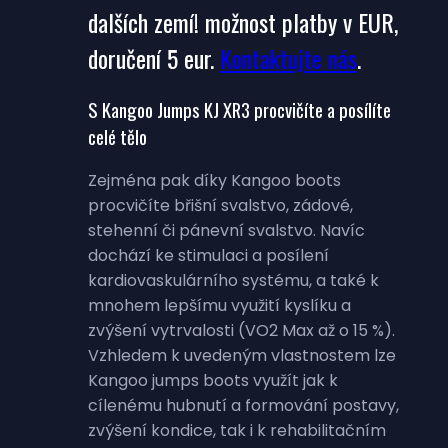
dalších zemí! možnost platby v EUR,
doručení 5 eur.
Kontaktujte nás
.
S Kangoo Jumps KJ XR3 procvičíte a posílíte
celé tělo
Zejména pak díky Kangoo boots
procvičíte břišní svalstvo, zádové,
stehenní či pánevní svalstvo. Navíc
dochází ke stimulaci a posílení
kardiovaskulárního systému, a také k
mnohem lepšímu využití kyslíku a
zvýšení vytrvalosti (VO2 Max až o 15 %).
Vzhledem k uvedeným vlastnostem lze
Kangoo jumps boots využít jak k
cílenému hubnutí a formování postavy,
zvýšení kondice, tak i k rehabilitačním