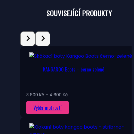
Možnosti
lze
SOUVISEJÍCÍ PRODUKTY
vybrat
na
stránce
produktu
KANGAROO Boots – černo-zelené
Rozpětí
3 800
Kč
–
4 600
Kč
cen:
Tento
Výběr možností
3
800 Kč
produkt
až
má
4
více
600 Kč