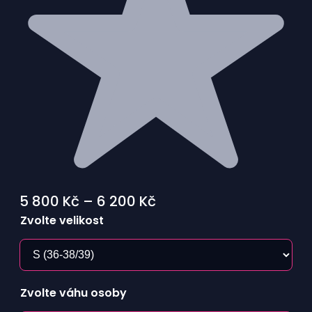
Rozpětí
5 800
Kč
–
6 200
Kč
cen:
Zvolte velikost
5
800 Kč
až
Zvolte váhu osoby
6