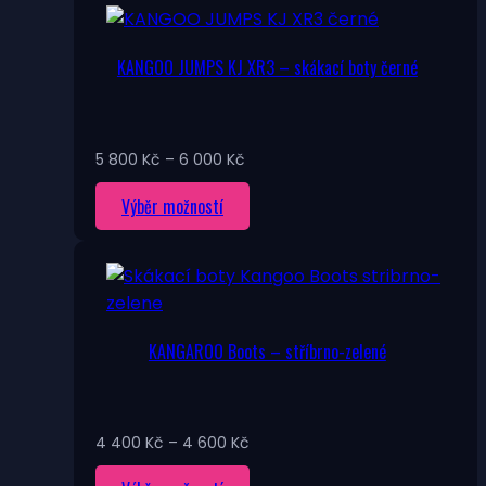
4
více
600 Kč
variant.
KANGOO JUMPS KJ XR3 – skákací boty černé
Možnosti
lze
vybrat
na
Rozpětí
5 800
Kč
–
6 000
Kč
stránce
cen:
Tento
Výběr možností
5
produktu
800 Kč
produkt
až
má
6
více
000 Kč
variant.
Možnosti
KANGAROO Boots – stříbrno-zelené
lze
vybrat
na
stránce
Rozpětí
4 400
Kč
–
4 600
Kč
produktu
cen: