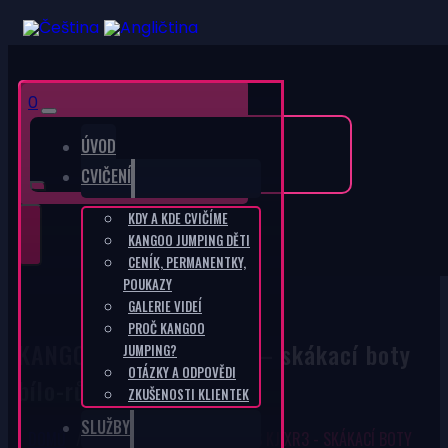
0
ÚVOD
CVIČENÍ
CZK K
KDY A KDE CVIČÍME
EUR 
KANGOO JUMPING DĚTI
CENÍK, PERMANENTKY,
POUKAZY
GALERIE VIDEÍ
PROČ KANGOO
KANGOO JUMPS KJ XR3 – skákací boty
JUMPING?
OTÁZKY A ODPOVĚDI
bílo-růžové
ZKUŠENOSTI KLIENTEK
SLUŽBY
DOMŮ
/
E-SHOP
/
KANGOO JUMPS KJ XR3 - SKÁKACÍ BOTY