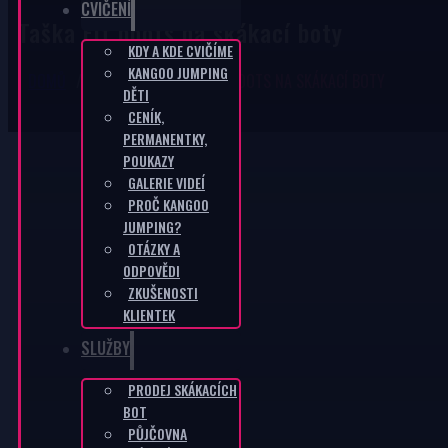
CVIČENÍ
Taška Fit boots na skákací boty
KDY A KDE CVIČÍME
KANGOO JUMPING
DOMŮ
/
E-SHOP
/
TAŠKA FIT BOOTS NA SKÁKACÍ BOTY
DĚTI
CENÍK,
PERMANENTKY,
POUKAZY
GALERIE VIDEÍ
PROČ KANGOO
JUMPING?
OTÁZKY A
ODPOVĚDI
ZKUŠENOSTI
KLIENTEK
SLUŽBY
PRODEJ SKÁKACÍCH
BOT
PŮJČOVNA