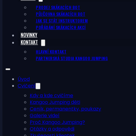
PRODEJ SKÁKACÍCH BOT
PŮJČOVNA SKÁKACÍCH BOT
JAK SE STÁT INSTRUKTOREM
POŘÁDÁNÍ SKÁKACÍCH AKCÍ
NOVINKY
KONTAKT
HLAVNÍ KONTAKT
PARTNERSKÁ STUDIA KANGOO JUMPING
Úvod
Cvičení
Kdy a kde cvičíme
Kangoo Jumping děti
Ceník, permanentky, poukazy
Galerie videí
Proč Kangoo Jumping?
Otázky a odpovědi
Zkušenosti klientek