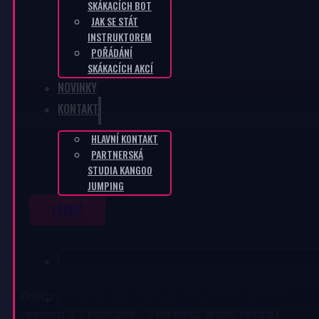
SKÁKACÍCH BOT
JAK SE STÁT
INSTRUKTOREM
POŘÁDÁNÍ
SKÁKACÍCH AKCÍ
NOVINKY
KONTAKT
HLAVNÍ KONTAKT
PARTNERSKÁ
STUDIA KANGOO
JUMPING
ESHOP
Taška Fit boots přes rameno - černá prodyšná
zeshora a 3 kapsami - 2 na boku, jedna zezadu.