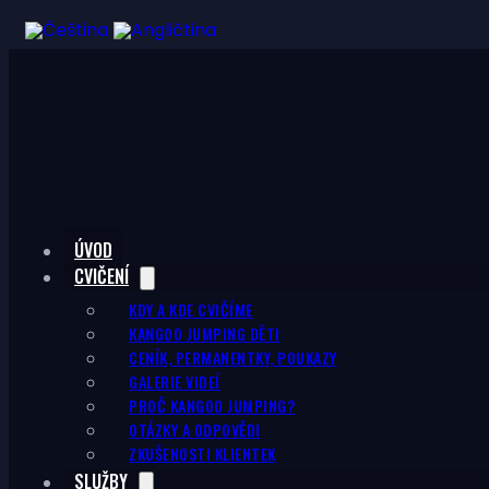
CZK Kč
EUR €
ÚVOD
CVIČENÍ
KDY A KDE CVIČÍME
KANGOO JUMPING DĚTI
CENÍK, PERMANENTKY, POUKAZY
GALERIE VIDEÍ
PROČ KANGOO JUMPING?
OTÁZKY A ODPOVĚDI
ZKUŠENOSTI KLIENTEK
SLUŽBY