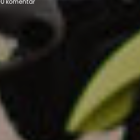
·
0 komentář