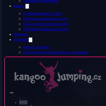
Zkušenosti klientek
Služby
Prodej skákacích bot
Půjčovna skákacích bot
Jak se stát instruktorem
Pořádání skákacích akcí
Novinky
Kontakt
Hlavní kontakt
Partnerská studia Kangoo Jumping
ESHOP
0
V košíku nic není.
ÚVOD