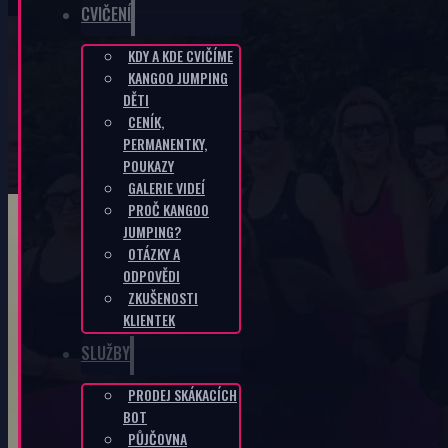
CVIČENÍ
KDY A KDE CVIČÍME
KANGOO JUMPING
Spustili jsme nový web
DĚTI
CENÍK,
DOMŮ
/
CVIČENÍ
/
SPUSTILI JSME NOVÝ WEB
PERMANENTKY,
POUKAZY
GALERIE VIDEÍ
PROČ KANGOO
JUMPING?
OTÁZKY A
ODPOVĚDI
ZKUŠENOSTI
KLIENTEK
SLUŽBY
PRODEJ SKÁKACÍCH
BOT
PŮJČOVNA