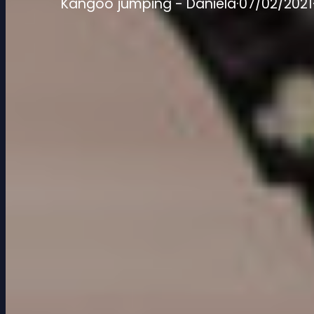
Kangoo jumping - Daniela
·
07/02/2021