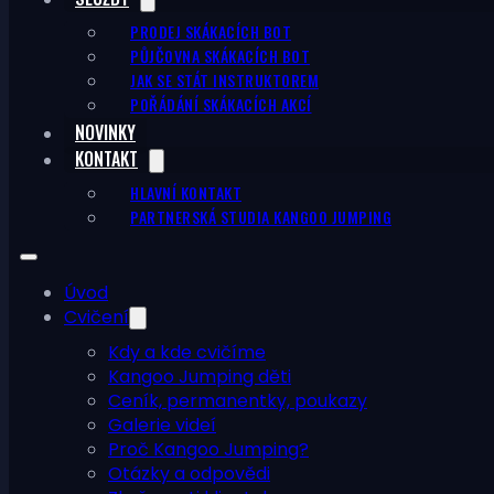
PRODEJ SKÁKACÍCH BOT
PŮJČOVNA SKÁKACÍCH BOT
JAK SE STÁT INSTRUKTOREM
POŘÁDÁNÍ SKÁKACÍCH AKCÍ
NOVINKY
KONTAKT
HLAVNÍ KONTAKT
PARTNERSKÁ STUDIA KANGOO JUMPING
Úvod
Cvičení
Kdy a kde cvičíme
Kangoo Jumping děti
Ceník, permanentky, poukazy
Galerie videí
Proč Kangoo Jumping?
Otázky a odpovědi