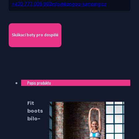
+420 777 009 992
info@kangoo-jumping.cz
Skákací boty pro dospělé
Popis produktu
Fit
boots
bílo-