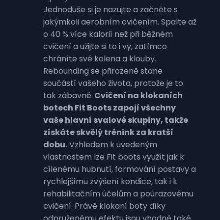
Jednoduše si je nazujte a začněte s
jakýmkoli aerobním cvičením.
Spalte až
o 40 % více kalorií než při běžném
cvičení a užijte si to i vy, zatímco
chráníte své kolena a klouby.
Rebounding se přirozeně stane
součástí vašeho života, protože je to
tak zábavné.
Cvičení na klokaních
botech Fit Boots zapojí všechny
vaše hlavní svalové skupiny, takže
získáte skvělý trénink za kratší
dobu
.
Vzhledem k uvedeným
vlastnostem lze Fit boots využít jak k
cílenému hubnutí, formování postavy a
rychlejšímu zvýšení kondice, tak i k
rehabilitačním účelům a poúrazovému
cvičení. Právě klokaní boty díky
odpruženému efektu jsou vhodné také