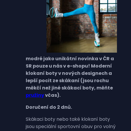
modré jako unikátní novinka v ČR a
SR pouze u nás v e-shopu! Moderní
klokaní boty v nových designech a
lepší pocit ze skákaní (jsou rochu
měkčí než jiné skákací boty, měňte
pružiny
včas).
Doručení do 2 dnů.
Skákaci boty nebo také klokaní boty
jsou speciální sportovní obuv pro volný