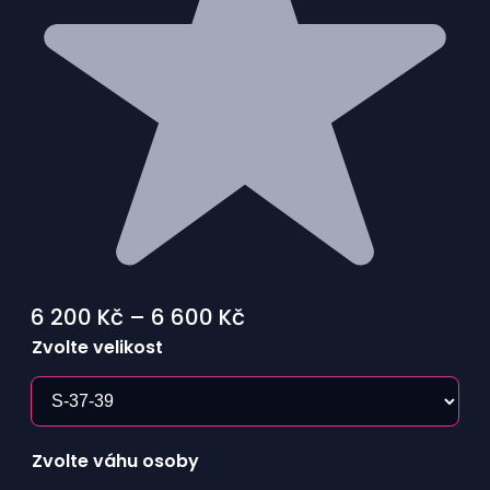
Rozpětí
6 200
Kč
–
6 600
Kč
cen:
Zvolte velikost
6
200 Kč
až
Zvolte váhu osoby
6