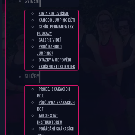
CVIČENÍ
KDY A KDE CVIČÍME
KANGOO JUMPING DĚTI
Fit Boots – bílo-modré
CENÍK, PERMANENTKY,
POUKAZY
GALERIE VIDEÍ
DOMŮ
/
E-SHOP
/
FIT BOOTS - BÍLO-MODRÉ
PROČ KANGOO
JUMPING?
OTÁZKY A ODPOVĚDI
ZKUŠENOSTI KLIENTEK
SLUŽBY
PRODEJ SKÁKACÍCH
BOT
PŮJČOVNA SKÁKACÍCH
BOT
JAK SE STÁT
INSTRUKTOREM
POŘÁDÁNÍ SKÁKACÍCH