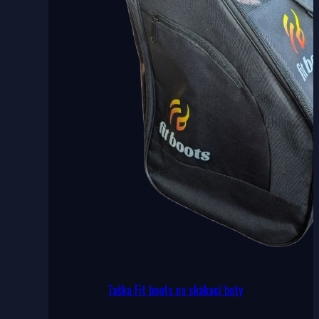
na
stránce
produktu
Taška Fit boots na skákací boty