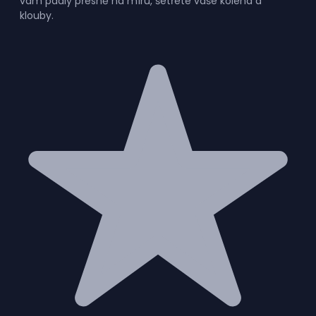
vám padly přesně na míru, šetřete vaše kolena a
klouby.